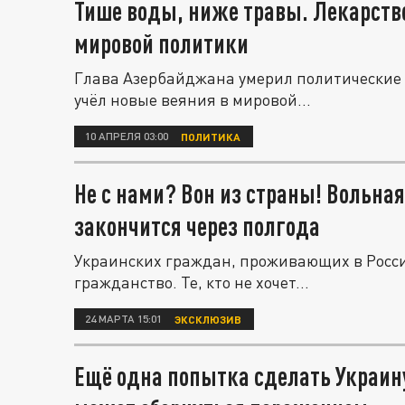
Тише воды, ниже травы. Лекарств
мировой политики
Глава Азербайджана умерил политические 
учёл новые веяния в мировой...
10 АПРЕЛЯ 03:00
ПОЛИТИКА
Не с нами? Вон из страны! Вольн
закончится через полгода
Украинских граждан, проживающих в Росси
гражданство. Те, кто не хочет...
24 МАРТА 15:01
ЭКСКЛЮЗИВ
Ещё одна попытка сделать Украину