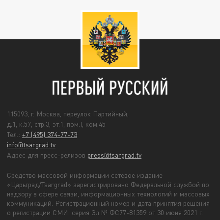
115093, г. Москва, переулок Партийный,
д.1, к.57, стр.3, эт.1, пом.I, ком.45
Тел.:
+7 (495) 374-77-73
info@tsargrad.tv
Адрес для пресс-релизов
press@tsargrad.tv
Средство массовой информации сетевое издание
«Царьград/Tsargrad» зарегистрировано Федеральной службой по
надзору в сфере связи, информационных технологий и массовых
коммуникаций. Регистрационный номер и дата принятия решения
о регистрации СМИ: серия Эл № ФС77-81359 от 30 июня 2021 г.