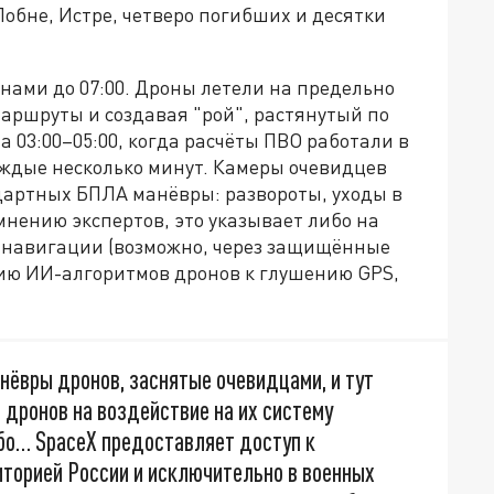
обне, Истре, четверо погибших и десятки
лнами до 07:00. Дроны летели на предельно
аршруты и создавая "рой", растянутый по
 03:00–05:00, когда расчёты ПВО работали в
аждые несколько минут. Камеры очевидцев
дартных БПЛА манёвры: развороты, уходы в
мнению экспертов, это указывает либо на
 навигации (возможно, через защищённые
цию ИИ-алгоритмов дронов к глушению GPS,
нёвры дронов, заснятые очевидцами, и тут
 дронов на воздействие на их систему
ибо… SpaceX предоставляет доступ к
иторией России и исключительно в военных