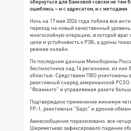
обернуться для Банковой совсем не тем б
ошиблись – и с адресатом, и с методами.
Ночь на 17 мая 2026 года побила все ан
переход на новый качественный уровень:
многослойную операцию, в которой враг
цели и устойчивость к РЭБ, а дроны пок
режиме онлайн.
По последним данным Минобороны Росси
беспилотника над 14 регионами, из них 
областью. Средствами ПВО уничтожены 
реактивный снаряд американской РСЗО 
"Фламинго" и управляемая ракета больш
Подтверждено применение минимум четыр
FP-1, реактивных "Барс" и дронов-обман
Авиасообщение парализовано: все четыр
Шереметьево зафиксировало падение об