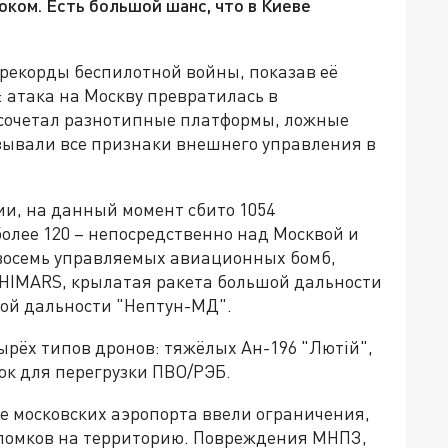
оком. Есть большой шанс, что в Киеве
тирекорды беспилотной войны, показав её
 атака на Москву превратилась в
 сочетал разнотипные платформы, ложные
азывали все признаки внешнего управления в
и, на данный момент сбито 1054
более 120 – непосредственно над Москвой и
восемь управляемых авиационных бомб,
HIMARS, крылатая ракета большой дальности
ой дальности "Нептун-МД".
ёх типов дронов: тяжёлых Ан-196 "Лютiй",
ок для перегрузки ПВО/РЭБ.
е московских аэропорта ввели ограничения,
ломков на территорию. Повреждения МНПЗ,