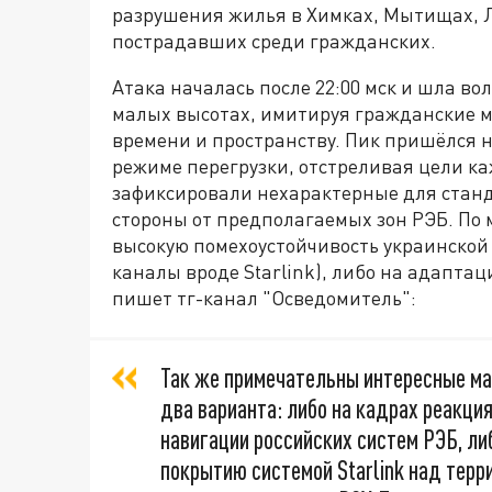
разрушения жилья в Химках, Мытищах, Л
пострадавших среди гражданских.
Атака началась после 22:00 мск и шла во
малых высотах, имитируя гражданские м
времени и пространству. Пик пришёлся на
режиме перегрузки, отстреливая цели к
зафиксировали нехарактерные для стан
стороны от предполагаемых зон РЭБ. По 
высокую помехоустойчивость украинской
каналы вроде Starlink), либо на адапта
пишет тг-канал "Осведомитель":
Так же примечательны интересные ма
два варианта: либо на кадрах реакция
навигации российских систем РЭБ, л
покрытию системой Starlink над терр