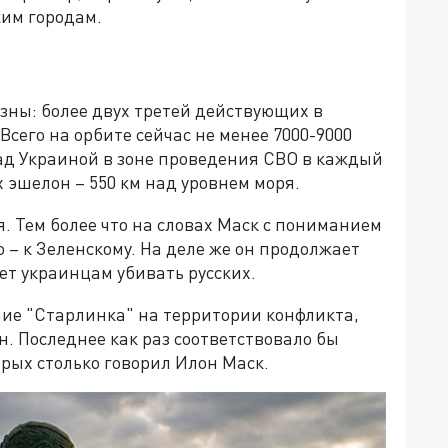
им городам.
ны: более двух третей действующих в
Всего на орбите сейчас не менее 7000-9000
над Украиной в зоне проведения СВО в каждый
 эшелон – 550 км над уровнем моря.
я. Тем более что на словах Маск с пониманием
 – к Зеленскому. На деле же он продолжает
ет украинцам убивать русских.
ие "Старлинка" на территории конфликта,
н. Последнее как раз соответствовало бы
орых столько говорил Илон Маск.