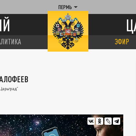
ПЕРМЬ
ИЙ
Ц
АЛИТИКА
ЭФИР
МАЛОФЕЕВ
Царьград"