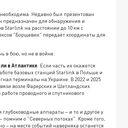
 необходима. Недавно был презентован
н предназначен для обнаружения и
Starlink на расстоянии до 10 км с
лексов "Борщевик" передаёт координаты для
ь в бою, но не в войне.
ли в Атлантике
. Если часть их окажется
аботе базовых станций Starlink в Польше и
гнал терминалы на Украине. В 2022 и 2025
вязи возле Фарерских и Шетландских
в работе проводного и спутникового
глубоководные аппараты – и то и другое у
 – помним о "Северных потоках". Кроме того,
но – на месте событий наверняка останется