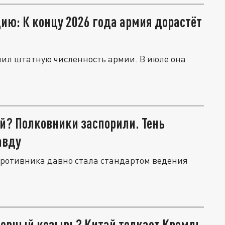
ию: К концу 2026 года армия дорастёт
ичил штатную численность армии. В июле она
й? Полковники заспорили. Тень
авду
ротивника давно стала стандартом ведения
дерный козырь? Китай толкает Кремль