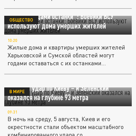
"Лежат годами останки": Боевики ВСУ
ОБЩЕСТВО
используют дома умерших жителей
10:20
Жилые дома и квартиры умерших жителей
Харьковской и Сумской областей могут
годами оставаться с их останками...
Мощный удар по Киеву – и Зеленский
В МИРЕ
оказался на глубине 93 метра
09:31
В ночь на среду, 5 августа, Киев и его
окрестности стали объектом масштабного
комбинированного удара со...