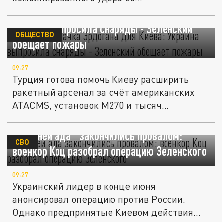
Щедрая подачка Эрдогана для Киева:
Украина выпросила снаряды - Зеленский
ОБЩЕСТВО
обещает пожары
09:27
Турция готова помочь Киеву расширить
ракетный арсенал за счёт американских
ATACMS, установок M270 и тысяч...
"40 дней ада" закончились провалом:
СВО
военкор Коц разобрал операцию Зеленского
09:27
Украинский лидер в конце июня
анонсировал операцию против России.
Однако предпринятые Киевом действия