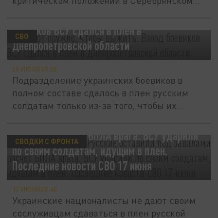
критическом положении в Серебрянском...
Кидают оружие, чтобы выжить. Взвод
боевиков ВСУ сдался в плен в
СВО
Днепропетровской области
29 ИЮЛЯ 07:55
Подразделение украинских боевиков в
полном составе сдалось в плен русским
солдатам только из-за того, чтобы их...
Считают трусами. Русские оставили под
завалами расчёт БПЛА врага. ВСУ ударили
СВОДКИ С ФРОНТА
по своим солдатам, идущим в плен.
Последние новости СВО 17 июня
17 ИЮНЯ 07:40
Украинские националисты не дают своим
сослуживцам сдаваться в плен русской