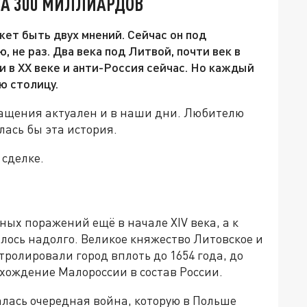
ЗА 300 МИЛЛИАРДОВ
жет быть двух мнений. Сейчас он под
, не раз. Два века под Литвой, почти век в
 в XX веке и анти-Россия сейчас. Но каждый
ю столицу.
ращения актуален и в наши дни. Любителю
ась бы эта история.
 сделке.
ных поражений ещё в начале XIV века, а к
лось надолго. Великое княжество Литовское и
ролировали город вплоть до 1654 года, до
хождение Малороссии в состав России.
алась очередная война, которую в Польше