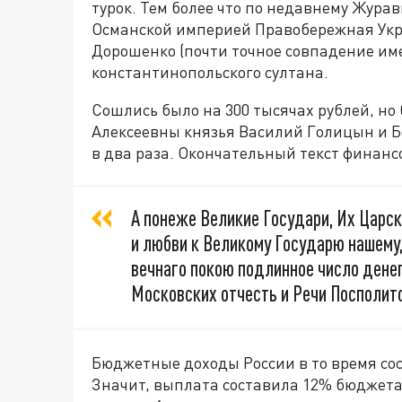
турок. Тем более что по недавнему Жура
Османской империей Правобережная Укр
Дорошенко (почти точное совпадение име
константинопольского султана.
Сошлись было на 300 тысячах рублей, н
Алексеевны князья Василий Голицын и Бо
в два раза. Окончательный текст финанс
А понеже Великие Государи, Их Царск
и любви к Великому Государю нашему,
вечнаго покою подлинное число денег,
Московских отчесть и Речи Посполито
Бюджетные доходы России в то время сос
Значит, выплата составила 12% бюджета