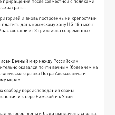
е приращения после совместной с поляками
все затраты.
рриторией и вновь построенными крепостями
а платить дань крымскому хану (15-18 тысяч
ейчас составляет 3 триллиона современных
дписан Вечный мир между Российским
ительно оказался почти вечным (более чем на
нологического рывка Петра Алексеевича и
ому морям.
ую свободу вероисповедания своим
снения и к вере Римской и к Унии
вал договор, деньги были выплачены сполна.