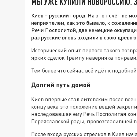
МЫ УЖЕ КУПИЛИ НОВОРОССИЮ. 
Киев – русский город. На этот счёт не мо
неприятелем, как это бывало, к сожалению
Речи Посполитой, две немецкие оккупации
раз русские вновь входили в свою древню
Исторический опыт первого такого возв
ярких сделок Трампу наверняка понравил
Тем более что сейчас всё идёт к подобной
Долгий путь домой
Киев впервые стал литовским после воен
концу века это положение вещей закрепи
наследовавшая ему Речь Посполитая конт
Переяславской рады, провозгласившей в
После входа русских стрелков в Киев нач