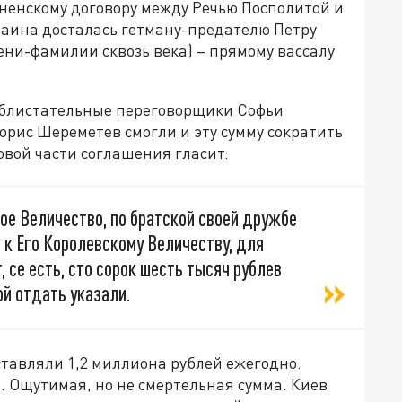
вненскому договору между Речью Посполитой и
аина досталась гетману-предателю Петру
ни-фамилии сквозь века) – прямому вассалу
о блистательные переговорщики Софьи
рис Шереметев смогли и эту сумму сократить
овой части соглашения гласит:
ое Величество, по братской своей дружбе
 к Его Королевскому Величеству, для
 се есть, сто сорок шесть тысяч рублев
й отдать указали.
тавляли 1,2 миллиона рублей ежегодно.
. Ощутимая, но не смертельная сумма. Киев