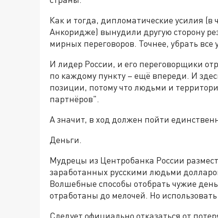
Как и тогда, дипломатические усилия (в
Анкоридже) вынудили другую сторону рез
мирных переговоров. Точнее, убрать все 
И лидер России, и его переговорщики от
по каждому пункту – ещё впереди. И зде
позиции, потому что людьми и территори
партнёров".
А значит, в ход должен пойти единствен
Деньги.
Мудрецы из Центробанка России размест
заработанных русскими людьми долларов.
Волшебные способы отобрать чужие день
отработаны до мелочей. Но использовать
Следует официально отказаться от поте