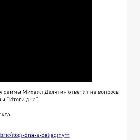
ограммы Михаил Делягин ответит на вопросы
мы "Итоги дна".
екта.
ubric/itogi-dna-s-deljaginym