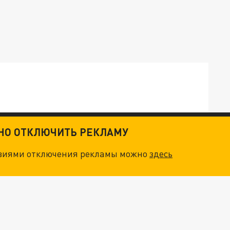
ТНО ОТКЛЮЧИТЬ РЕКЛАМУ
ОСКВЫ: НА ГЕНЕРАЛОВ ОХОТЯТСЯ "ЖИВЫЕ ДРОНЫ"
овиями отключения рекламы можно
здесь
. НО БЕДЫ ДЛЯ МАЛЫШЕЙ НЕ ЗАКОНЧИЛИСЬ
"ОЧЕНЬ ПЛОХИЕ НОВОСТИ": БОЛЬШАЯ ОШИБКА PALANTIR В РОССИИ. СТРАНЫ НАТО ВПЕРВЫЕ ЗА СВО ОСТАНОВИЛИ ПОСТАВКИ ОРУЖИЯ. ВСУ ТЕРЯЮТ ПРИГРАНИЧЬЕ?
О ИРАНСКОМУ СУДНУ НА КАСПИИ РАСКРЫТА