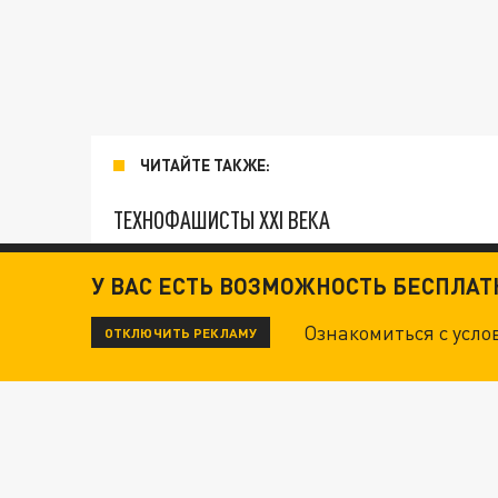
ЧИТАЙТЕ ТАКЖЕ:
ТЕХНОФАШИСТЫ XXI ВЕКА
У ВАС ЕСТЬ ВОЗМОЖНОСТЬ БЕСПЛА
"КРОТАМИ" БЫЛИ ВСЕ? ТЕРАКТ В ЦЕНТРЕ М
Ознакомиться с усл
ОТКЛЮЧИТЬ РЕКЛАМУ
ДАНЯ С ДАШЕЙ СПАСЛИСЬ ОТ БОЕВИКОВ ВСУ
ВОТ ЭТО ТРИЛЛЕР! ТАЙНА УДАРА УКРАИНЫ П