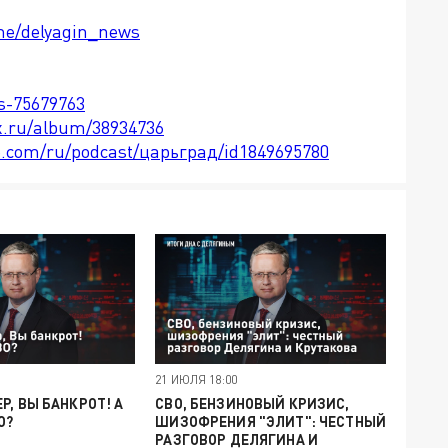
.me/delyagin_news
ts-75679763
x.ru/album/38934736
le.com/ru/podcast/царьград/id1849695780
21 ИЮЛЯ 18:00
Р, ВЫ БАНКРОТ! А
СВО, БЕНЗИНОВЫЙ КРИЗИС,
О?
ШИЗОФРЕНИЯ "ЭЛИТ": ЧЕСТНЫЙ
РАЗГОВОР ДЕЛЯГИНА И