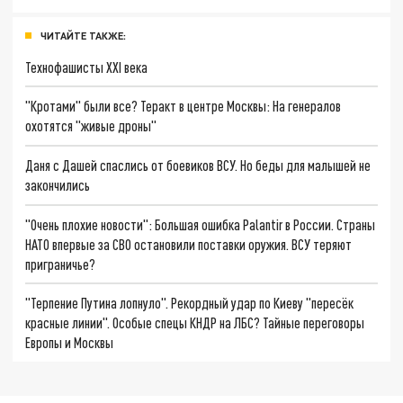
ЧИТАЙТЕ ТАКЖЕ:
Технофашисты XXI века
"Кротами" были все? Теракт в центре Москвы: На генералов
охотятся "живые дроны"
Даня с Дашей спаслись от боевиков ВСУ. Но беды для малышей не
закончились
"Очень плохие новости": Большая ошибка Palantir в России. Страны
НАТО впервые за СВО остановили поставки оружия. ВСУ теряют
приграничье?
"Терпение Путина лопнуло". Рекордный удар по Киеву "пересёк
красные линии". Особые спецы КНДР на ЛБС? Тайные переговоры
Европы и Москвы