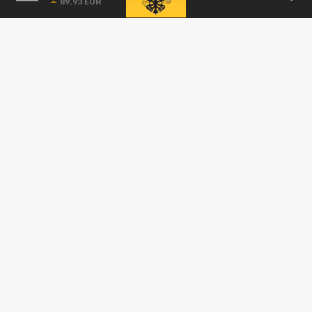
ПРОИСШЕСТВИЯ
Командующий авиацией Северного флота
погиб при крушении Ан-26 в Крыму
06 АПРЕЛЯ 12:45
Всего погибли 29 человек — самолёт
врезался в скалу, причины трагедии
выясняются.