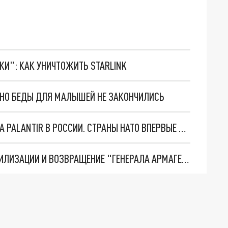
ТКИ": КАК УНИЧТОЖИТЬ STARLINK
. НО БЕДЫ ДЛЯ МАЛЫШЕЙ НЕ ЗАКОНЧИЛИСЬ
"ОЧЕНЬ ПЛОХИЕ НОВОСТИ": БОЛЬШАЯ ОШИБКА PALANTIR В РОССИИ. СТРАНЫ НАТО ВПЕРВЫЕ ЗА СВО ОСТАНОВИЛИ ПОСТАВКИ ОРУЖИЯ. ВСУ ТЕРЯЮТ ПРИГРАНИЧЬЕ?
ТРИ ГЛАВНЫХ ИНСАЙДА ОБ СВО. ОТМЕНА МОБИЛИЗАЦИИ И ВОЗВРАЩЕНИЕ "ГЕНЕРАЛА АРМАГЕДДОНА"? ОТЛИЧНЫЕ НОВОСТИ, КОТОРЫЕ ЖДАЛИ ВСЕ