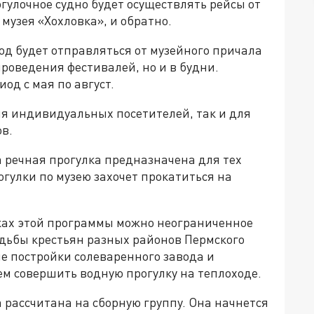
гулочное судно будет осуществлять рейсы от
музея «Хохловка», и обратно.
од будет отправляться от музейного причала
проведения фестивалей, но и в будни.
од с мая по август.
ля индивидуальных посетителей, так и для
в.
 речная прогулка предназначена для тех
огулки по музею захочет прокатиться на
мках этой программы можно неограниченное
адьбы крестьян разных районов Пермского
 постройки солеваренного завода и
ем совершить водную прогулку на теплоходе.
 рассчитана на сборную группу. Она начнется