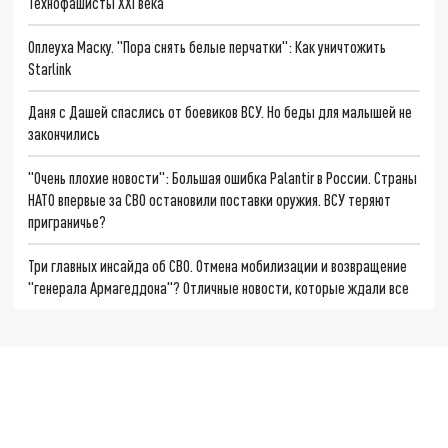
Технофашисты XXI века
Оплеуха Маску. "Пора снять белые перчатки": Как уничтожить
Starlink
Даня с Дашей спаслись от боевиков ВСУ. Но беды для малышей не
закончились
"Очень плохие новости": Большая ошибка Palantir в России. Страны
НАТО впервые за СВО остановили поставки оружия. ВСУ теряют
приграничье?
Три главных инсайда об СВО. Отмена мобилизации и возвращение
"генерала Армагеддона"? Отличные новости, которые ждали все