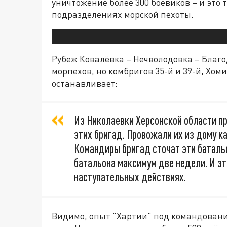
уничтожение более 300 боевиков – и это 
подразделениях морской пехоты.
Рубеж Ковалёвка – Нечволодовка – Благо
морпехов, но комбригов 35-й и 39-й, Хом
останавливает:
Из Николаевки Херсонской области пр
этих бригад. Провожали их из дому ка
Командиры бригад сточат эти баталь
батальона максимум две недели. И эт
наступательных действиях.
Видимо, опыт "Хартии" под командовани