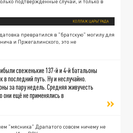
только подтверждённые случаи, и только в
КОЛЛАЖ ЦАРЬГРАДА
датовка превратился в "братскую" могилу для
инича и Пржегалинского, это не
ибыли свеженькие 137-й и 4-й батальоны
к в последний путь. Ну и неслучайно.
оны за пару недель. Средняя живучесть
о они ещё не применялись в
ем "мясника" Драпатого совсем ничему не