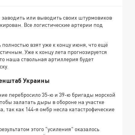
ы заводить или выводить своих штурмовиков
кирован. Все логистические артерии под
 полностью взят уже к концу июня, что ещё
тичным. Уже к концу лета прогнозируется
 что наша ствольная артиллерия будет
ску.
 Генштаб Украины
ние перебросило 35-ю и 39-ю бригады морской
тобы залатать дыры в обороне на участке
, так как 144-я омбр несла катастрофические
результатом этого "усиления" оказалось