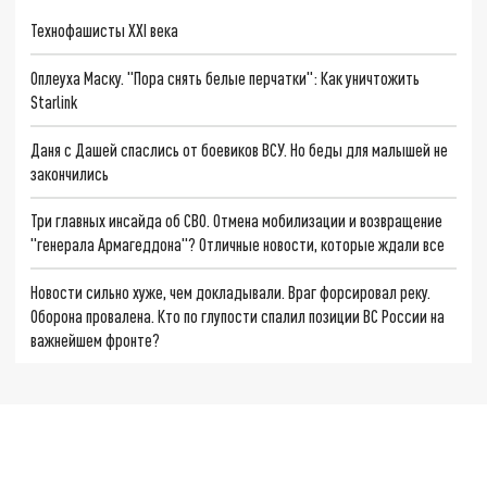
Технофашисты XXI века
Оплеуха Маску. "Пора снять белые перчатки": Как уничтожить
Starlink
Даня с Дашей спаслись от боевиков ВСУ. Но беды для малышей не
закончились
Три главных инсайда об СВО. Отмена мобилизации и возвращение
"генерала Армагеддона"? Отличные новости, которые ждали все
Новости сильно хуже, чем докладывали. Враг форсировал реку.
Оборона провалена. Кто по глупости спалил позиции ВС России на
важнейшем фронте?