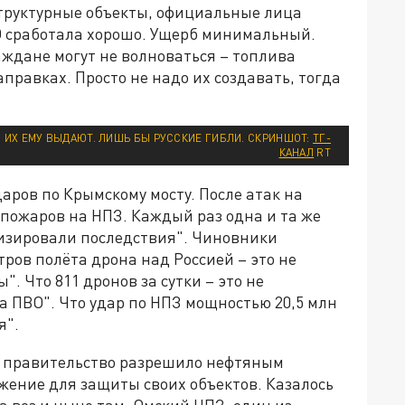
труктурные объекты, официальные лица
ВО сработала хорошо. Ущерб минимальный.
аждане могут не волноваться – топлива
аправках. Просто не надо их создавать, тогда
ЕТ, ИХ ЕМУ ВЫДАЮТ. ЛИШЬ БЫ РУССКИЕ ГИБЛИ. СКРИНШОТ:
ТГ-
КАНАЛ
RT
аров по Крымскому мосту. После атак на
 пожаров на НПЗ. Каждый раз одна и та же
мизировали последствия". Чиновники
ров полёта дрона над Россией – это не
. Что 811 дронов за сутки – это не
а ПВО". Что удар по НПЗ мощностью 20,5 млн
я".
З правительство разрешило нефтяным
жение для защиты своих объектов. Казалось
а воз и ныне там. Омский НПЗ, один из