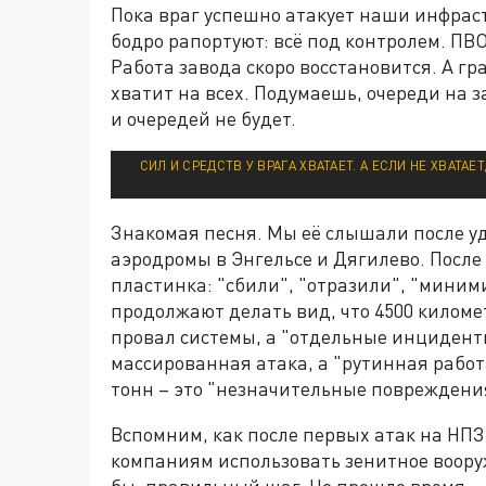
Пока враг успешно атакует наши инфрас
бодро рапортуют: всё под контролем. П
Работа завода скоро восстановится. А гр
хватит на всех. Подумаешь, очереди на з
и очередей не будет.
СИЛ И СРЕДСТВ У ВРАГА ХВАТАЕТ. А ЕСЛИ НЕ ХВАТА
Знакомая песня. Мы её слышали после уд
аэродромы в Энгельсе и Дягилево. После
пластинка: "сбили", "отразили", "мини
продолжают делать вид, что 4500 километ
провал системы, а "отдельные инциденты"
массированная атака, а "рутинная работ
тонн – это "незначительные повреждени
Вспомним, как после первых атак на НП
компаниям использовать зенитное воору
бы, правильный шаг. Но прошло время – 