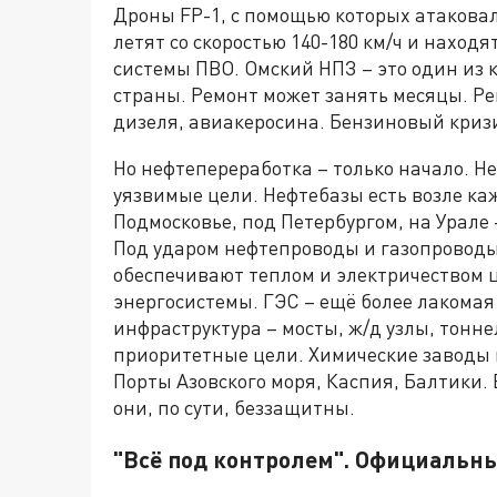
Дроны FP-1, с помощью которых атаковал
летят со скоростью 140-180 км/ч и находя
системы ПВО. Омский НПЗ – это один из 
страны. Ремонт может занять месяцы. Р
дизеля, авиакеросина. Бензиновый кризи
Но нефтепереработка – только начало. 
уязвимые цели. Нефтебазы есть возле каж
Подмосковье, под Петербургом, на Урале 
Под ударом нефтепроводы и газопроводы
обеспечивают теплом и электричеством 
энергосистемы. ГЭС – ещё более лакомая
инфраструктура – мосты, ж/д узлы, тонне
приоритетные цели. Химические заводы в
Порты Азовского моря, Каспия, Балтики. 
они, по сути, беззащитны.
"Всё под контролем". Официальн