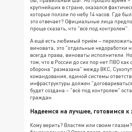
крупнейших в стране, оказался фактиче
которые ползли по небу 14 часов. Где бы
это отвечает? Официальные лица предпо
проще сказать, что "всё под контролем".
А ещё есть любимый приём – переложить 
виновата, это "отдельные недоработки на
всегда права, виноваты исполнители. Но
том, что в России до сих пор нет ПВО ка
оборона "размазана" между ВКС, Сухопу
командования, единой системы ответств
инфраструктуры должен "договариваться"
будет создана – "всё под контролем" ос
граждан.
Надеемся на лучшее, готовимся к
Кому верить? Властям или своим глаза
бензоколонкам? Ответ прост: верить нужн