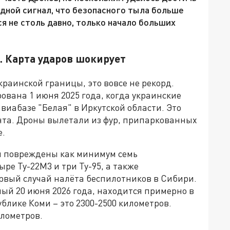
едной сигнал, что безопасного тыла больше
ся не столь давно, только начало больших
. Карта ударов шокирует
краинской границы, это вовсе не рекорд.
ована 1 июня 2025 года, когда украинские
виабазе "Белая" в Иркутской области. Это
нта. Дроны вылетали из фур, припаркованных
е.
и повреждены как минимум семь
ре Ту-22М3 и три Ту-95, а также
ервый случай налёта беспилотников в Сибири.
й 20 июня 2026 года, находится примерно в
ублике Коми – это 2300-2500 километров.
илометров.