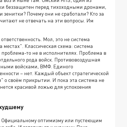
ски беззащитен перед тихоходными дронами,
ли зенитки? Почему они не сработали? Кто за
читают не отвечать на эти вопросы. Им
ответственность. Мол, это не система
 местах". Классическая схема: система
 проблема-то не в исполнителях. Проблема в
к отдельного рода войск. Противовоздушная
тными войсками, ВМФ. Единого
енности – нет. Каждый объект стратегической
 о своём прикрытии. И пока эта система не
танется красивой ложью для успокоения
 худшему
м? Официальному оптимизму или пустеющим
о себе. И готовиться к худшему. Пока