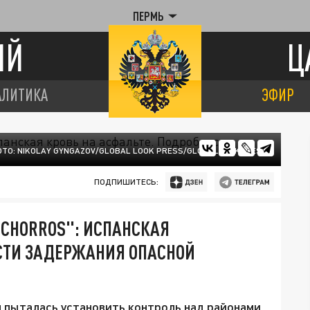
ПЕРМЬ
ИЙ
Ц
АЛИТИКА
ЭФИР
ТО: NIKOLAY GYNGAZOV/GLOBAL LOOK PRESS/GLOBALLOOKPRESS
ПОДПИШИТЕСЬ:
4 CHORROS": ИСПАНСКАЯ
ОСТИ ЗАДЕРЖАНИЯ ОПАСНОЙ
 пыталась установить контроль над районами.