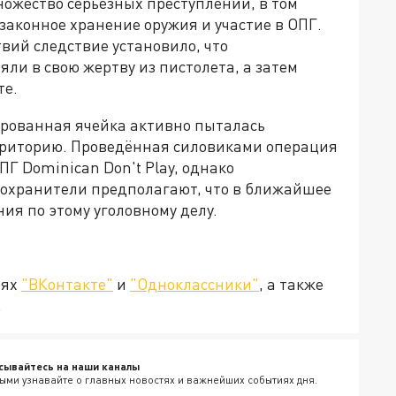
ожество серьёзных преступлений, в том
езаконное хранение оружия и участие в ОПГ.
вий следствие установило, что
ли в свою жертву из пистолета, а затем
те.
рованная ячейка активно пыталась
рриторию. Проведённая силовиками операция
ПГ Dominican Don't Play, однако
оохранители предполагают, что в ближайшее
ия по этому уголовному делу.
тях
"ВКонтакте"
и
"Одноклассники"
, а также
.
сывайтесь на наши каналы
ыми узнавайте о главных новостях и важнейших событиях дня.