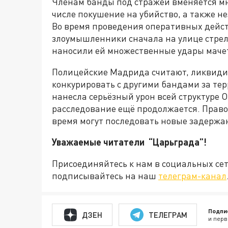
Членам банды под стражей вменяется мн
числе покушение на убийство, а также н
Во время проведения оперативных дейст
злоумышленники сначала на улице стреля
наносили ей множественные удары маче
Полицейские Мадрида считают, ликвиди
конкурировать с другими бандами за те
нанесла серьёзный урон всей структуре О
расследование ещё продолжается. Прав
время могут последовать новые задержан
Уважаемые читатели “Царьграда”!
Присоединяйтесь к нам в социальных се
подписывайтесь на наш
телеграм-канал
Подпи
ДЗЕН
ТЕЛЕГРАМ
и перв