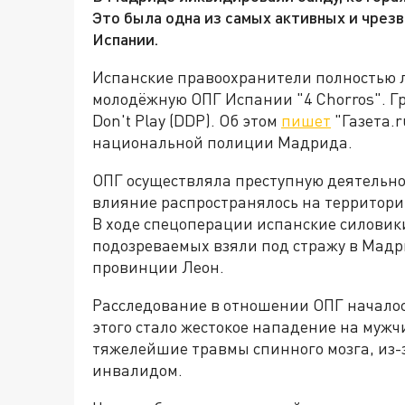
Это была одна из самых активных и чре
Испании.
Испанские правоохранители полностью 
молодёжную ОПГ Испании "4 Chorros". Г
Don't Play (DDP). Об этом
пишет
"Газета.r
национальной полиции Мадрида.
ОПГ осуществляла преступную деятельно
влияние распространялось на территори
В ходе спецоперации испанские силовик
подозреваемых взяли под стражу в Мадр
провинции Леон.
Расследование в отношении ОПГ началос
этого стало жестокое нападение на муж
тяжелейшие травмы спинного мозга, из-з
инвалидом.