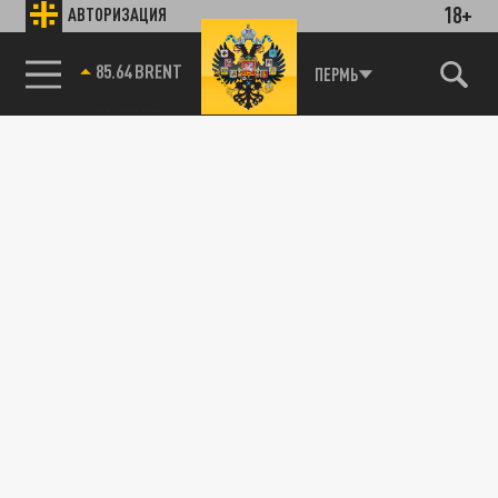
18+
АВТОРИЗАЦИЯ
26 ФЕВРАЛЯ 11:43
В Санкт-Петербурге были задержаны
члены разномастной ОПГ. К ним "пришли"
85.64 BRENT
ПЕРМЬ
по делу о вымогательстве, но на месте...
ПРОИСШЕСТВИЯ
Арест Цадаева в Новосибирске связали с
расследованием дела "чёрных курьеров"
12 ФЕВРАЛЯ 19:36
Оперативники вышли на бизнесмена в