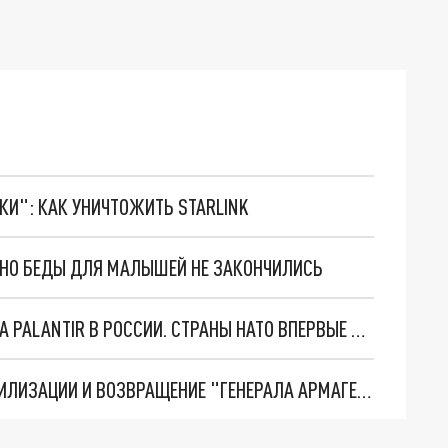
ТКИ": КАК УНИЧТОЖИТЬ STARLINK
. НО БЕДЫ ДЛЯ МАЛЫШЕЙ НЕ ЗАКОНЧИЛИСЬ
"ОЧЕНЬ ПЛОХИЕ НОВОСТИ": БОЛЬШАЯ ОШИБКА PALANTIR В РОССИИ. СТРАНЫ НАТО ВПЕРВЫЕ ЗА СВО ОСТАНОВИЛИ ПОСТАВКИ ОРУЖИЯ. ВСУ ТЕРЯЮТ ПРИГРАНИЧЬЕ?
ТРИ ГЛАВНЫХ ИНСАЙДА ОБ СВО. ОТМЕНА МОБИЛИЗАЦИИ И ВОЗВРАЩЕНИЕ "ГЕНЕРАЛА АРМАГЕДДОНА"? ОТЛИЧНЫЕ НОВОСТИ, КОТОРЫЕ ЖДАЛИ ВСЕ