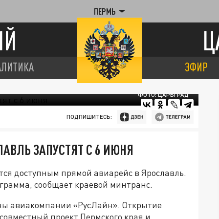
ПЕРМЬ
ИЙ
Ц
АЛИТИКА
ЭФИР
ФОТО: ЦАРЬГРАД
ПОДПИШИТЕСЬ:
АВЛЬ ЗАПУСТЯТ С 6 ИЮНЯ
тся доступным прямой авиарейс в Ярославль.
грамма, сообщает краевой минтранс.
рены авиакомпании «РусЛайн». Открытие
совместный проект Пермского края и