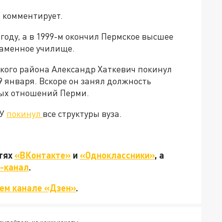
 комментирует.
году, а в 1999-м окончил Пермское высшее
аменное училище.
ого района Александр Хаткевич покинул
а 9 января. Вскоре он занял должность
ых отношений Перми.
ИУ
покинул
все структуры вуза.
етях
«ВКонтакте»
и
«Одноклассники»
, а
-канал
.
ем канале «Дзен»
.