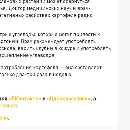
асленовых растений может обернуться
я. Доктор медицинских наук и врач-
негативных свойствах картофеля радио
трые углеводы, которые могут привести к
ертонии. Врач рекомендует употреблять
снове, варить клубни в кожуре и употреблять
расщепление углеводов.
 потребления картофеля — она составляет
 только два-три раза в неделю.
етях
«ВКонтакте»
и
«Одноклассники»
, а
-канал
.
ен»
.