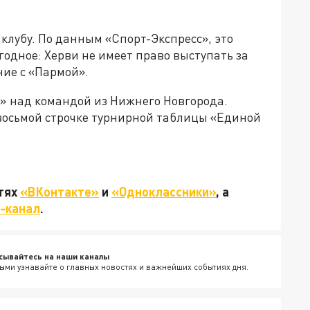
клубу. По данным «Спорт-Экспресс», это
одное: Херви не имеет право выступать за
ние с «Пармой».
 над командой из Нижнего Новгорода.
восьмой строчке турнирной таблицы «Единой
етях
«ВКонтакте»
и
«Одноклассники»
, а
-канал
.
сывайтесь на наши каналы
ыми узнавайте о главных новостях и важнейших событиях дня.