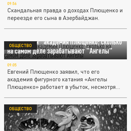
09:56
Скандальная правда о доходах Плющенко и
переезде его сына в Азербайджан.
"Убыточная" академия Плющенко: сколько
ОБЩЕСТВО
на самом деле зарабатывают "Ангелы"
09:05
Евгений Плющенко заявил, что его
академия фигурного катания «Ангелы
Плющенко» работает в убыток, несмотря
на...
ОБЩЕСТВО