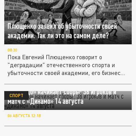
Плющенко заявил об убыточности своей
академии. Так ли это на самом деле?
08:30
Пока Евгений Плющенко говорит о
"деградации" отечественного спорта и
убыточности своей академии, его бизнес...
«Торпедо» начинает сборы: 38 игроков и
СПОРТ
матч с «Динамо» 14 августа
06 АВГУСТА 12:18