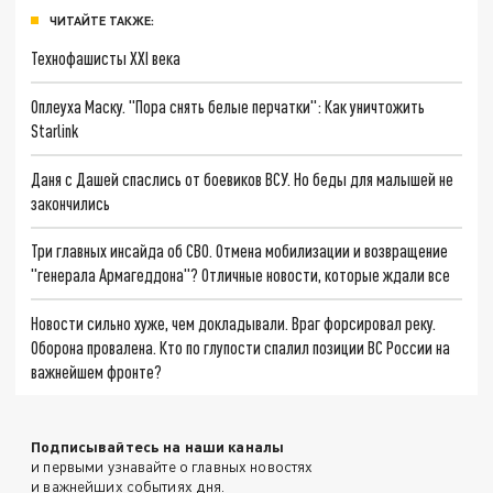
ЧИТАЙТЕ ТАКЖЕ:
Технофашисты XXI века
Оплеуха Маску. "Пора снять белые перчатки": Как уничтожить
Starlink
Даня с Дашей спаслись от боевиков ВСУ. Но беды для малышей не
закончились
Три главных инсайда об СВО. Отмена мобилизации и возвращение
"генерала Армагеддона"? Отличные новости, которые ждали все
Новости сильно хуже, чем докладывали. Враг форсировал реку.
Оборона провалена. Кто по глупости спалил позиции ВС России на
важнейшем фронте?
Подписывайтесь на наши каналы
и первыми узнавайте о главных новостях
и важнейших событиях дня.