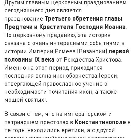
Другим главным церковным празднованием
сегодняшнего дня является
Третьего обретения главы
празднование
Предтечи и Крестителя Господня Иоанна
.
По церковному преданию, эта история
связана с очень интересными событиями в
первой
истории Империи Ромеев (Византии)
половины
IX
века
от Рождества Христова.
Именно на этот период приходится
последняя волна иконоборчества (ереси,
отвергающей православное учение о
необходимости почитания икон, а также
мощей святых).
В связи с тем, что на императорском и
Константинополе
патриаршем престолах в
в
те годы находились еретики, а с другой
стороны византийские земли подвергались