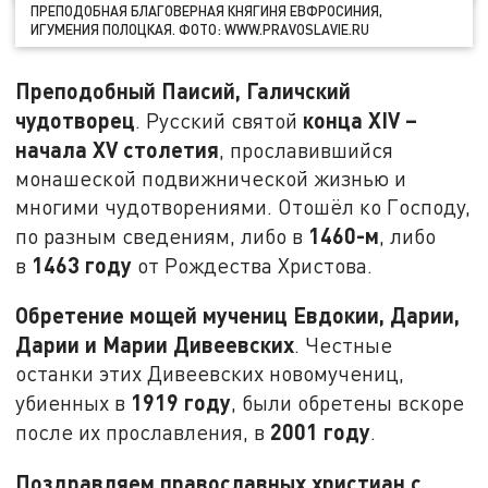
ПРЕПОДОБНАЯ БЛАГОВЕРНАЯ КНЯГИНЯ ЕВФРОСИНИЯ,
ИГУМЕНИЯ ПОЛОЦКАЯ. ФОТО: WWW.PRAVOSLAVIE.RU
Преподобный Паисий, Галичский
чудотворец
конца
XIV
–
. Русский святой
начала
XV
столетия
, прославившийся
монашеской подвижнической жизнью и
многими чудотворениями. Отошёл ко Господу,
1460-м
по разным сведениям, либо в
, либо
1463 году
в
от Рождества Христова.
Обретение мощей мучениц Евдокии, Дарии,
Дарии и Марии Дивеевских
. Честные
останки этих Дивеевских новомучениц,
1919 году
убиенных в
, были обретены вскоре
2001 году
после их прославления, в
.
Поздравляем православных христиан с