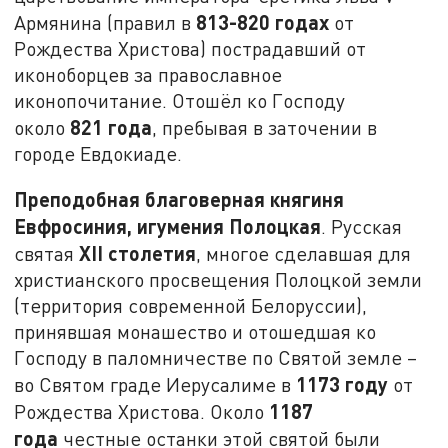
813-820 годах
Армянина (правил в
от
Рождества Христова) пострадавший от
иконоборцев за православное
иконопочитание. Отошёл ко Господу
821 года
около
, пребывая в заточении в
городе Евдокиаде.
Преподобная благоверная княгиня
Евфросиния, игумения Полоцкая
. Русская
XII
столетия
святая
, многое сделавшая для
христианского просвещения Полоцкой земли
(территория современной Белоруссии),
принявшая монашество и отошедшая ко
Господу в паломничестве по Святой земле –
1173 году
во Святом граде Иерусалиме в
от
1187
Рождества Христова. Около
года
честные останки этой святой были