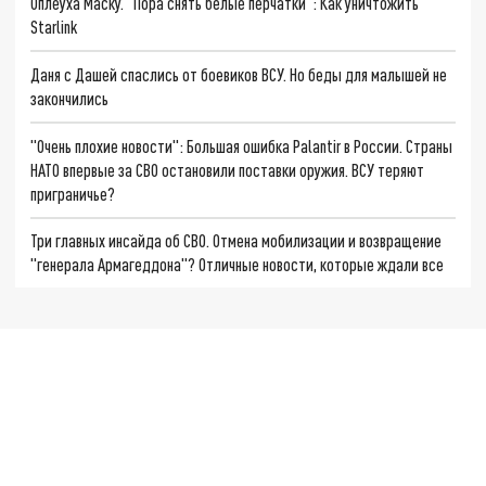
Оплеуха Маску. "Пора снять белые перчатки": Как уничтожить
Starlink
Даня с Дашей спаслись от боевиков ВСУ. Но беды для малышей не
закончились
"Очень плохие новости": Большая ошибка Palantir в России. Страны
НАТО впервые за СВО остановили поставки оружия. ВСУ теряют
приграничье?
Три главных инсайда об СВО. Отмена мобилизации и возвращение
"генерала Армагеддона"? Отличные новости, которые ждали все