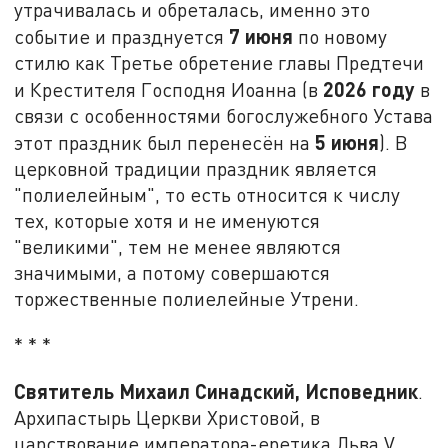
утрачивалась и обреталась, именно это
7 июня
событие и празднуется
по новому
стилю как Третье обретение главы Предтечи
2026 году
и Крестителя Господня Иоанна (в
в
связи с особенностями богослужебного Устава
5 июня
этот праздник был перенесён на
). В
церковной традиции праздник является
"полиелейным", то есть относится к числу
тех, которые хотя и не именуются
"великими", тем не менее являются
значимыми, а потому совершаются
торжественные полиелейные Утрени.
* * *
Святитель Михаил Синадский, Исповедник
.
Архипастырь Церкви Христовой, в
царствование императора-еретика Льва V