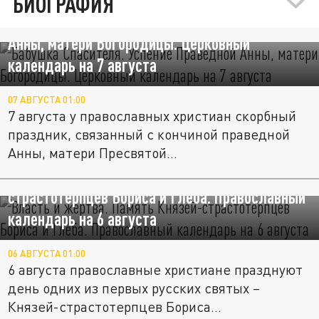
БИОГРАФИЯ
"Бабушка Спасителя". Успение Праведной
Анны, матери Богородицы. Церковный
календарь на 7 августа
07 АВГУСТА 01:00
7 августа у православных христиан скорбный
праздник, связанный с кончиной праведной
Анны, матери Пресвятой...
"Власть и жертва". Память Князей-
страстотерпцев Бориса и Глеба. Православный
календарь на 6 августа
06 АВГУСТА 01:00
6 августа православные христиане празднуют
день одних из первых русских святых –
Князей-страстотерпцев Бориса...