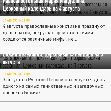
Равноапостольная Мария Магдалина.
Церковный календарь на 4 августа
04 АВГУСТА 01:00
4 августа православные христиане празднуют
день святой, вокруг которой столетиями
создаются различные мифы, не...
"Загадочный предсказатель". День Пророка
Божия Иезекииля. Церковный календарь на 3
августа
03 АВГУСТА 01:00
3 августа в Русской Церкви празднуется день
одного из самых таинственных и загадочных
пророков Божиих –...