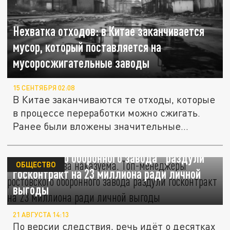
Нехватка отходов: в Китае заканчивается
мусор, который поставляется на
мусоросжигательные заводы
15 СЕНТЯБРЯ 02:08
В Китае заканчиваются те отходы, которые
в процессе переработки можно сжигать.
Ранее были вложены значительные...
Альтернатива наказуема. Топ-менеджеры
ростовского оборонного завода "раздули"
ОБЩЕСТВО
госконтракт на 23 миллиона ради личной
выгоды
21 АВГУСТА 14:13
По версии следствия, речь идёт о десятках