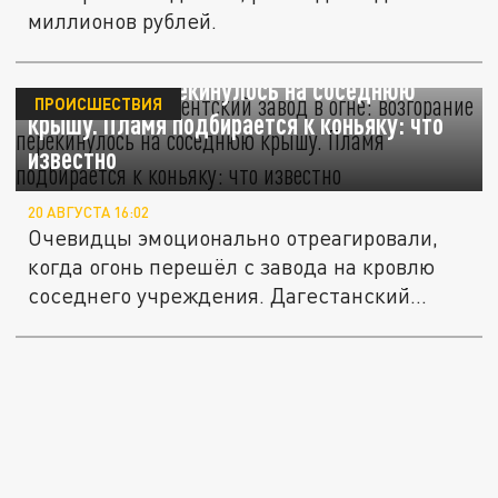
миллионов рублей.
"Ашалеееть!" Дербентский завод в огне:
возгорание перекинулось на соседнюю
ПРОИСШЕСТВИЯ
крышу. Пламя подбирается к коньяку: что
известно
20 АВГУСТА 16:02
Очевидцы эмоционально отреагировали,
когда огонь перешёл с завода на кровлю
соседнего учреждения. Дагестанский...