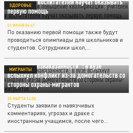
учителей и воспитателей научат оказывать
ЗДОРОВЬЕ
первую помощь
01 ИЮНЯ 06:41
По оказанию первой помощи также будут
проводиться олимпиады для школьников и
студентов. Сотрудники школ,...
"Чувство безнаказанности": в вузе
МИГРАНТЫ
вспыхнул конфликт из-за домогательств со
стороны охраны-мигрантов
20 МАРТА 14:50
Студенты заявили о навязчивых
комментариях, угрозах и драке с
иностранным учащимся, после чего
руководство...