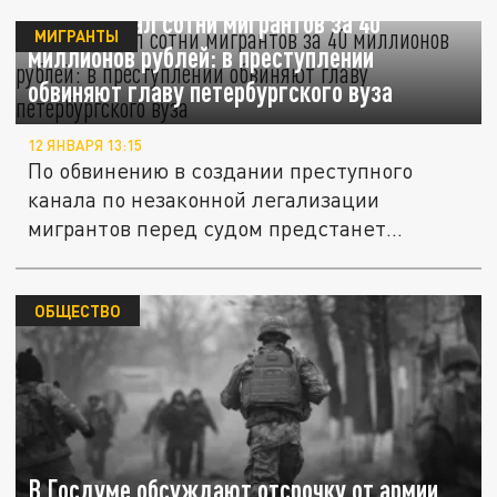
Легализовал сотни мигрантов за 40
МИГРАНТЫ
миллионов рублей: в преступлении
обвиняют главу петербургского вуза
12 ЯНВАРЯ 13:15
По обвинению в создании преступного
канала по незаконной легализации
мигрантов перед судом предстанет
ректор...
ОБЩЕСТВО
В Госдуме обсуждают отсрочку от армии