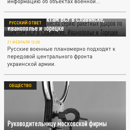
информацию об объектах военной
инфраструктуры...
Армия России нанесла серию ракетных
ударов по объектам ВСУ в Славянске,
РУССКИЙ ОТВЕТ
Иванополье и Торецке
21 ФЕВРАЛЯ 12:00
Русские военные планомерно подходят к
передовой центрального фронта
украинской армии.
ОБЩЕСТВО
Руководительницу московской фирмы