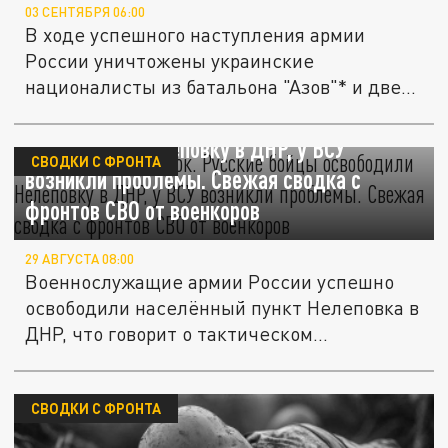
03 СЕНТЯБРЯ 06:00
В ходе успешного наступления армии
России уничтожены украинские
националисты из батальона "Азов"* и две...
Готов огневой мешок. Русские бойцы
освободили Нелеповку в ДНР, у ВСУ
СВОДКИ С ФРОНТА
возникли проблемы. Свежая сводка с
фронтов СВО от военкоров
29 АВГУСТА 08:00
Военнослужащие армии России успешно
освободили населённый пункт Нелеповка в
ДНР, что говорит о тактическом...
СВОДКИ С ФРОНТА