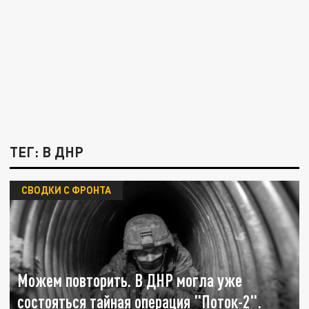
ТЕГ: В ДНР
СВОДКИ С ФРОНТА
Можем повторить. В ДНР могла уже
состояться тайная операция "Поток-2".