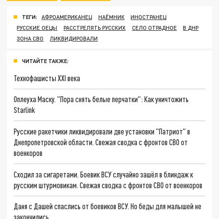
ТЕГИ:
АФРОАМЕРИКАНЕЦ
НАЁМНИК
ИНОСТРАНЕЦ
РУССКИЕ ОЕЦЫ
РАССТРЕЛЯТЬ РУССКИХ
СЕЛО ОТРАДНОЕ
В ДНР
ЗОНА СВО
ЛИКВИДИРОВАЛИ
ЧИТАЙТЕ ТАКЖЕ:
Технофашисты XXI века
Оплеуха Маску. "Пора снять белые перчатки": Как уничтожить
Starlink
Русские ракетчики ликвидировали две установки "Патриот" в
Днепропетровской области. Свежая сводка с фронтов СВО от
военкоров
Сходил за сигаретами. Боевик ВСУ случайно зашёл в блиндаж к
русским штурмовикам. Свежая сводка с фронтов СВО от военкоров
Даня с Дашей спаслись от боевиков ВСУ. Но беды для малышей не
закончились