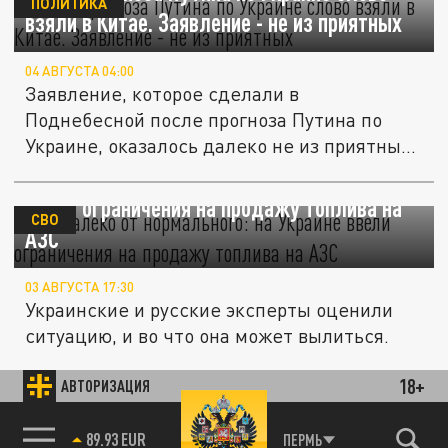
ПОЛИТИКА
взяли в Китае. Заявление - не из приятных
04 АВГУСТА 04:00
Заявление, которое сделали в
Поднебесной после прогноза Путина по
Украине, оказалось далеко не из приятных
- в...
"Это далеко от нормального": на Украине
ввели ограничения на продажу топлива на
СВО
АЗС
03 АВГУСТА 17:30
Украинские и русские эксперты оценили
ситуацию, и во что она может вылиться.
Своего бензина больше нет. Эксперт
18+
АВТОРИЗАЦИЯ
рассказал, откуда Украина получает
ПОЛИТИКА
топливо
85.64 BRENT
ПЕРМЬ