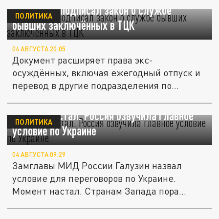
Зеленский подписал закон о службе
ПОЛИТИКА
бывших заключённых в ТЦК
04 АВГУСТА 20:05
Документ расширяет права экс-
осуждённых, включая ежегодный отпуск и
перевод в другие подразделения по...
Момент настал. Россия озвучила главное
ПОЛИТИКА
условие по Украине
04 АВГУСТА 09:29
Замглавы МИД России Галузин назвал
условие для переговоров по Украине.
Момент настал. Странам Запада пора...