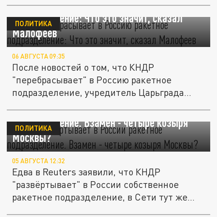
КНДР "перебрасывает" в Россию ракетное
подразделение: Что это значит, сказал
ПОЛИТИКА
Малофеев
06 АВГУСТА 09:35
После новостей о том, что КНДР
"перебрасывает" в Россию ракетное
подразделение, учредитель Царьграда...
КНДР "развёртывает" в России ракетное
подразделение. Взамен - четыре козыря
ПОЛИТИКА
Москвы?
05 АВГУСТА 12:32
Едва в Reuters заявили, что КНДР
"развёртывает" в России собственное
ракетное подразделение, в Сети тут же...