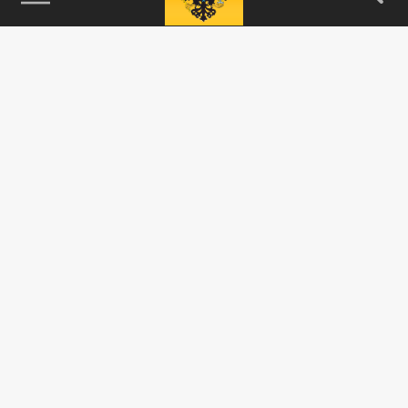
115093, г. Москва, переулок Партийный,
д.1, к.57, стр.3, эт.1, пом.I, ком.45