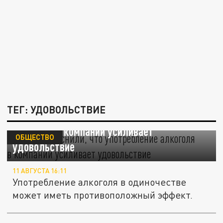
ТЕГ: УДОВОЛЬСТВИЕ
Ученые выяснили, что употребление
алкоголя в компании усиливает
ОБЩЕСТВО
удовольствие
11 АВГУСТА 16:11
Употребление алкоголя в одиночестве
может иметь противоположный эффект.
Трамп забыл название сгоревшего города в