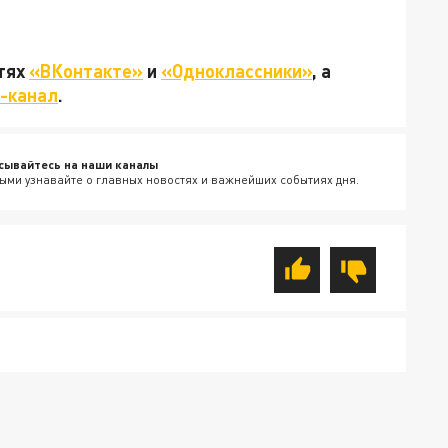
етях
«ВКонтакте»
и
«Одноклассники»
, а
-канал
.
сывайтесь на наши каналы
ыми узнавайте о главных новостях и важнейших событиях дня.