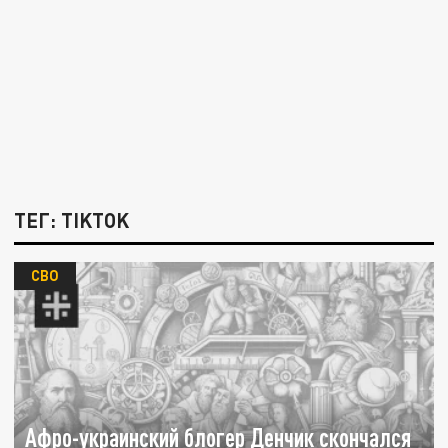
ТЕГ: TIKTOK
СВО
Афро-украинский блогер Денчик скончался