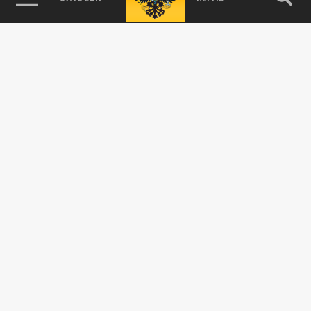
19 ОКТЯБРЯ 00:25
Участниками видеороликов, как правило,
являются ученики пятых и шестых классов.
ОБЩЕСТВО
Камерунец Нгамалё встречается русской
блогершой-миллионником. Пара съехалась
в Москве
08 АВГУСТА 22:29
Камерунский футболист московского
"Динамо» Муми Нгамалё встречается с