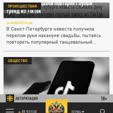
руку перед свадьбой повторяя глупый
ПРОИСШЕСТВИЯ
тренд из TikTok
24 НОЯБРЯ 20:48
В Санкт-Петербурге невеста получила
перелом руки накануне свадьбы, пытаясь
повторить популярный танцевальный...
ОБЩЕСТВО
18+
АВТОРИЗАЦИЯ
В TikTok появился скандальный челлендж
с туалетными ершиками
85.64 BRENT
ПЕРМЬ