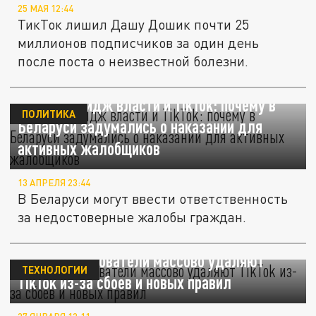
25 МАЯ 12:44
ТикТок лишил Дашу Дошик почти 25
миллионов подписчиков за один день
после поста о неизвестной болезни.
На кону имидж власти и TikTok: почему в
ПОЛИТИКА
Беларуси задумались о наказании для
активных жалобщиков
13 АПРЕЛЯ 23:44
В Беларуси могут ввести ответственность
за недостоверные жалобы граждан.
В США пользователи массово удаляют
ТЕХНОЛОГИИ
TikTok из-за сбоев и новых правил