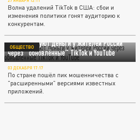
27 ЯНВАРЯ 12:11
Волна удалений TikTok в США: сбои и
изменения политики гонят аудиторию к
конкурентам.
Хакеры воруют деньги у жителей России
ОБЩЕСТВО
через "обновлённые" TikTok и YouTube
03 ДЕКАБРЯ 17:17
По стране пошёл пик мошенничества с
"расширенными" версиями известных
приложений.