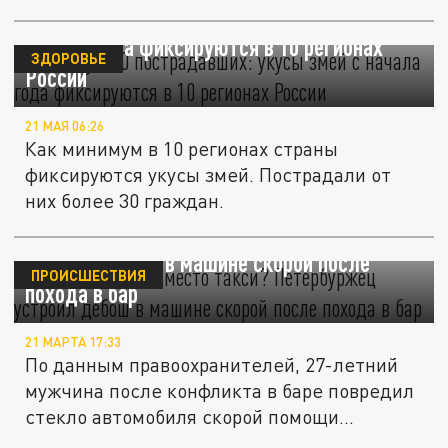
по видео и...
Минимум 30 пострадавших: укусы змей с
начала года фиксируются в 10 регионах
ЗДОРОВЬЕ
России
21 МАЯ 06:26
Как минимум в 10 регионах страны
фиксируются укусы змей. Пострадали от
них более 30 граждан.
Скорая помощь вместо такси? Петербуржец
устроил дебош в машине скорой после
ПРОИСШЕСТВИЯ
похода в бар
21 МАРТА 17:33
По данным правоохранителей, 27-летний
мужчина после конфликта в баре повредил
стекло автомобиля скорой помощи...