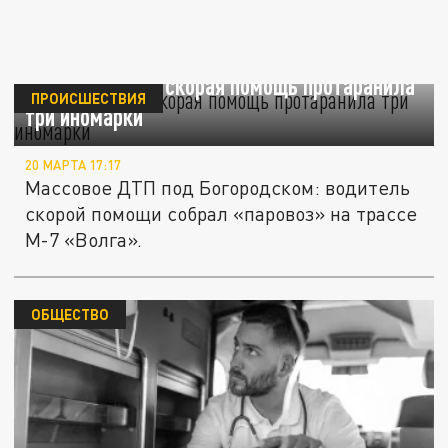
В Подмосковье скорая помощь протаранила
ПРОИСШЕСТВИЯ
три иномарки
20 МАРТА 17:17
Массовое ДТП под Богородском: водитель
скорой помощи собрал «паровоз» на трассе
М-7 «Волга».
ОБЩЕСТВО