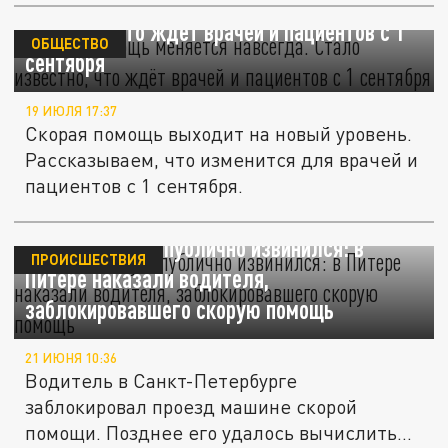
Скорая помощь меняется навсегда. Стало
известно, что ждёт врачей и пациентов с 1
ОБЩЕСТВО
сентября
19 ИЮЛЯ 17:37
Скорая помощь выходит на новый уровень.
Рассказываем, что изменится для врачей и
пациентов с 1 сентября.
Признал вину и публично извинился: в
ПРОИСШЕСТВИЯ
Питере наказали водителя,
заблокировавшего скорую помощь
21 ИЮНЯ 10:36
Водитель в Санкт-Петербурге
заблокировал проезд машине скорой
помощи. Позднее его удалось вычислить