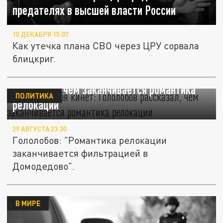
предателях в высшей власти России
10 ДЕКАБРЯ 15:07
Как утечка плана СВО через ЦРУ сорвала
блицкриг.
"Америка тебя кинет": Гололобов
рассказал, чем заканчивается романтика
ПОЛИТИКА
релокации
29 АВГУСТА 23:30
Гололобов: "Романтика релокации
заканчивается фильтрацией в
Домодедово".
В МИРЕ