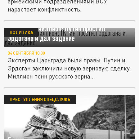
армейскими подразделениями ВСУ
нарастает конфликтность.
Сделка на миллион: Путин простил
ПОЛИТИКА
Эрдогана и дал задание
04 СЕНТЯБРЯ 18:30
Эксперты Царьграда были правы. Путин и
Эрдоган заключили новую зерновую сделку.
Миллион тонн русского зерна...
ПРЕСТУПЛЕНИЯ СПЕЦСЛУЖБ