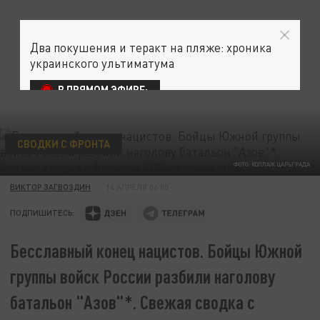
Два покушения и теракт на пляже: хроника
украинского ультиматума
В ПРЯМОМ ЭФИРЕ:
СВОДКИ С ФРОНТА
ФОТО: КОЛЛАЖ ЦАРЬГРАДА
ВИКТОР ЗАГВОЗДИН
14 АПРЕЛЯ 06:00
ПОДПИШИТЕСЬ:
Бесславный конец нацистов. Бойцы Южной
группы войск России разбили наголову
батальон "Азов"*. Свежая сводка с