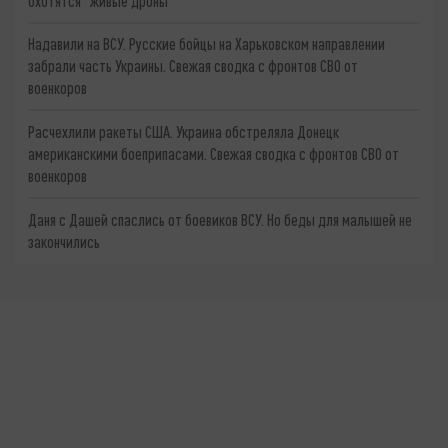
охотятся "живые дроны"
Надавили на ВСУ. Русские бойцы на Харьковском направлении
забрали часть Украины. Свежая сводка с фронтов СВО от
военкоров
Расчехлили ракеты США. Украина обстреляла Донецк
американскими боеприпасами. Свежая сводка с фронтов СВО от
военкоров
Даня с Дашей спаслись от боевиков ВСУ. Но беды для малышей не
закончились