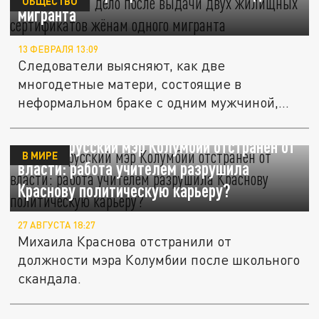
ОБЩЕСТВО
мигранта
13 ФЕВРАЛЯ 13:09
Следователи выясняют, как две
многодетные матери, состоящие в
неформальном браке с одним мужчиной,
получили...
Первый русский мэр Колумбии отстранён от
В МИРЕ
власти: работа учителем разрушила
Краснову политическую карьеру?
27 АВГУСТА 18:27
Михаила Краснова отстранили от
должности мэра Колумбии после школьного
скандала.