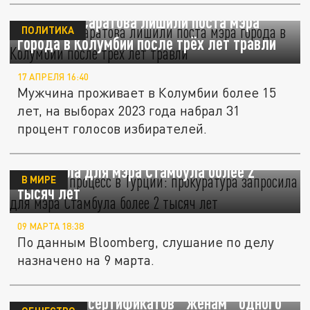
Уроженца Саратова лишили поста мэра
ПОЛИТИКА
города в Колумбии после трёх лет травли
17 АПРЕЛЯ 16:40
Мужчина проживает в Колумбии более 15
лет, на выборах 2023 года набрал 31
процент голосов избирателей.
Громкий процесс в Турции: прокуратура
запросила для мэра Стамбула более 2
В МИРЕ
тысяч лет
09 МАРТА 18:38
По данным Bloomberg, слушание по делу
назначено на 9 марта.
СК возбудил дело после выдачи двух
жилищных сертификатов "жёнам" одного