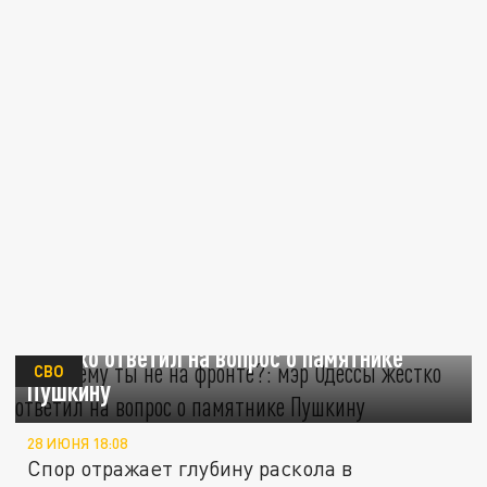
"А почему ты не на фронте?": мэр Одессы
жёстко ответил на вопрос о памятнике
СВО
Пушкину
28 ИЮНЯ 18:08
Спор отражает глубину раскола в