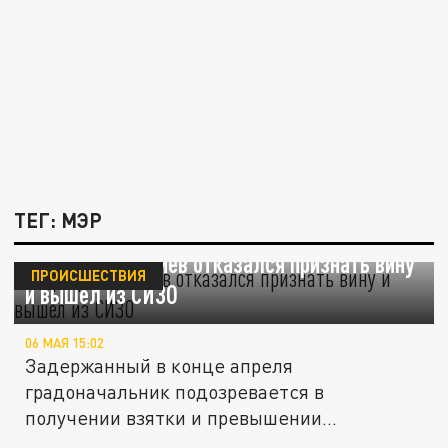
ТЕГ: МЭР
Мэр Уфы Мавлиев отказался признать вину
ПРОИСШЕСТВИЯ
и вышел из СИЗО
06 МАЯ 15:02
Задержанный в конце апреля
градоначальник подозревается в
получении взятки и превышении
полномочий