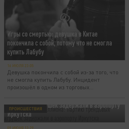
Игры со смертью: девушка в Китае
покончила с собой, потому что не смогла
купить Лабубу
16 ИЮЛЯ 23:05
Девушка покончила с собой из-за того, что
не смогла купить Лабубу. Инцидент
произошёл в одном из торговых...
"Лабубу" на полмиллиона: партию
трендовых игрушек задержали в аэропорту
ПРОИСШЕСТВИЯ
Иркутска
09 ИЮНЯ 13:29