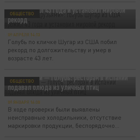
«Мы были друзьями»: голубь Шугар из
США прожил 43 года и установил мировой
ОБЩЕСТВО
рекорд
09 АПРЕЛЯ 14:13
Голубь по кличке Шугар из США побил
рекорд по долгожительству и умер в
возрасте 43 лет.
Вместо утки — голубь: ресторан в Испании
ОБЩЕСТВО
подавал блюда из уличных птиц
09 ЯНВАРЯ 16:00
В ходе проверки были выявлены
неисправные холодильники, отсутствие
маркировки продукции, беспорядочно...