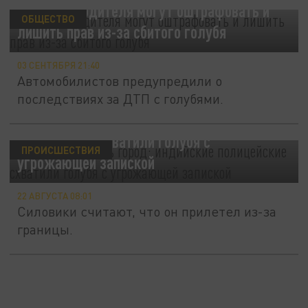
В России водителя могут оштрафовать и
ОБЩЕСТВО
лишить прав из-за сбитого голубя
03 СЕНТЯБРЯ 21:40
Автомобилистов предупредили о
последствиях за ДТП с голубями.
Перепугался весь город: индийские
полицейские схватили голубя с
ПРОИСШЕСТВИЯ
угрожающей запиской
22 АВГУСТА 08:01
Силовики считают, что он прилетел из-за
границы.