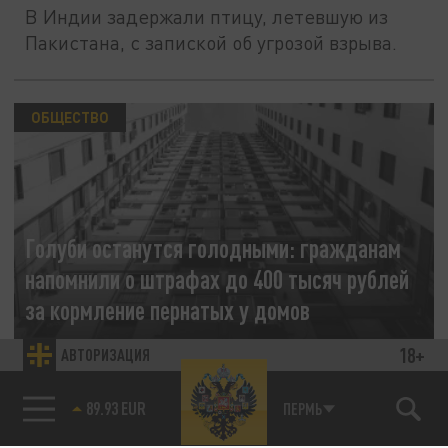
В Индии задержали птицу, летевшую из
Пакистана, с запиской об угрозой взрыва.
ОБЩЕСТВО
Голуби останутся голодными: гражданам
напомнили о штрафах до 400 тысяч рублей
за кормление пернатых у домов
18+
АВТОРИЗАЦИЯ
30 ИЮЛЯ 08:38
Заплатить рублём придётся, если
кормление птиц приведёт к созданию
89.93 EUR
ПЕРМЬ
санитарно-эпидемиологических угроз.