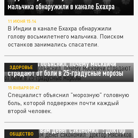
мальчика обнаружили в канале Бхахра
11 ИЮНЯ 15:14
В Индии в канале Бхахра обнаружили
голову восьмилетнего мальчика. Поиском
останков занимались спасатели.
Врач ФМБА объяснил, почему москвичи
ЗДОРОВЬЕ
страдают от боли в 25-градусные морозы
15 ЯНВАРЯ 09:47
Специалист объяснил "морозную" головную
боль, которой подвержен почти каждый
второй человек.
"Сколько я вам денег сэкономил": Доктор
ОБЩЕСТВО