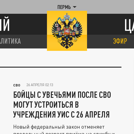
ПЕРМЬ
ИЙ
Ц
АЛИТИКА
ЭФИР
26 АПРЕЛЯ 02:13
СВО
БОЙЦЫ С УВЕЧЬЯМИ ПОСЛЕ СВО
МОГУТ УСТРОИТЬСЯ В
УЧРЕЖДЕНИЯ УИС С 26 АПРЕЛЯ
Новый федеральный закон отменяет
предельный возраст приёма на службу и