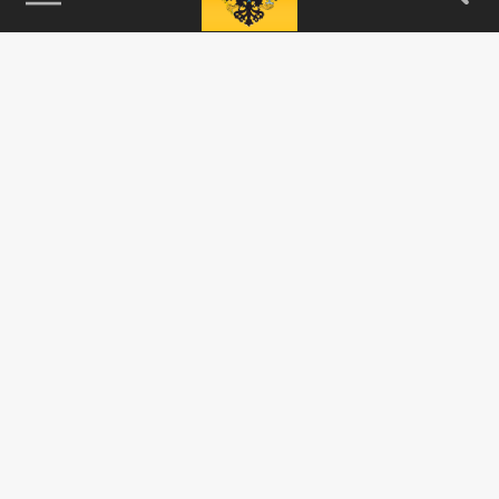
115093, г. Москва, переулок Партийный,
д.1, к.57, стр.3, эт.1, пом.I, ком.45