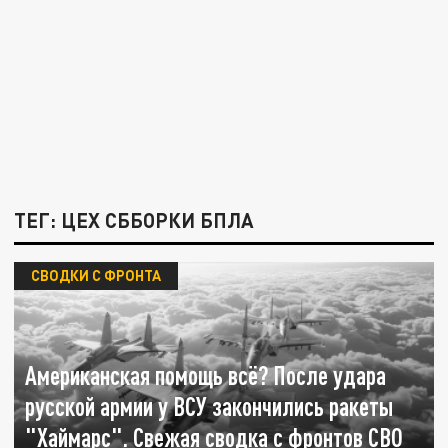
ТЕГ: ЦЕХ СББОРКИ БПЛА
СВОДКИ С ФРОНТА
Американская помощь всё? После удара
русской армии у ВСУ закончились ракеты
"Хаймарс". Свежая сводка с фронтов СВО