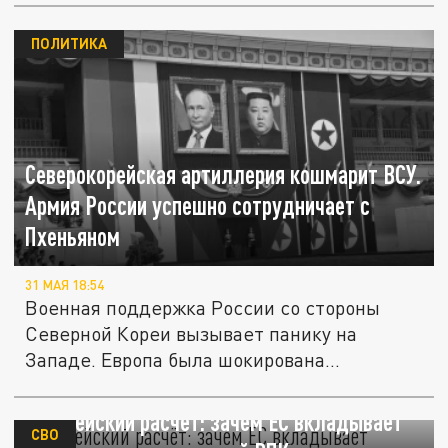
ПОЛИТИКА
Северокорейская артиллерия кошмарит ВСУ.
Армия России успешно сотрудничает с
Пхеньяном
31 МАЯ 18:54
Военная поддержка России со стороны
Северной Кореи вызывает панику на
Западе. Европа была шокирована...
Европейский расчёт: зачем ЕС вкладывает
СВО