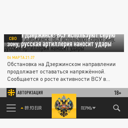
Бои за Дзержинск: ВСУ используют серую
СВО
зону, русская артиллерия наносит удары
06 МАРТА 21:37
Обстановка на Дзержинском направлении
продолжает оставаться напряжённой.
Сообщается о росте активности ВСУ в...
"Калашников" впервые представит
18+
АВТОРИЗАЦИЯ
самоходное артиллерийское орудие на
ОБЩЕСТВО
выставке в ОАЭ
85.64 BRENT
ПЕРМЬ
06 ФЕВРАЛЯ 19:41
Орудие создано в рамках программы