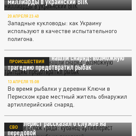
миллиарды в украинский ВПК
20 АПРЕЛЯ 23:40
Западные кукловоды: как Украину
используют в качестве испытательного
полигона.
На берегу Камы нашли снаряд: возможную
ПРОИСШЕСТВИЯ
трагедию предотвратил рыбак
13 АПРЕЛЯ 15:08
Во время рыбалки у деревни Ключи в
Пермском крае местный житель обнаружил
артиллерийский снаряд.
Ночной страж "Града": кубанец-
артиллерист рассказал о службе на
СВО
передовой