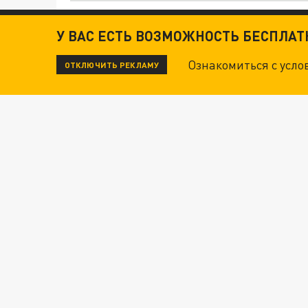
ДАНЯ С ДАШЕЙ СПАСЛИСЬ ОТ БОЕВИКОВ ВСУ
У ВАС ЕСТЬ ВОЗМОЖНОСТЬ БЕСПЛА
Ознакомиться с усл
ОТКЛЮЧИТЬ РЕКЛАМУ
ВОТ ЭТО ТРИЛЛЕР! ТАЙНА УДАРА УКРАИНЫ П
Новости СМИ2