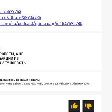
ts-75679763
x.ru/album/38934736
le.com/ru/podcast/царьград/id1849695780
0
ОБОТЫ, А НЕ
ЕАКЦИИ ИЗ
А ЭТУ НОВОСТЬ
сывайтесь на наши каналы
ыми узнавайте о главных новостях и важнейших событиях дня.