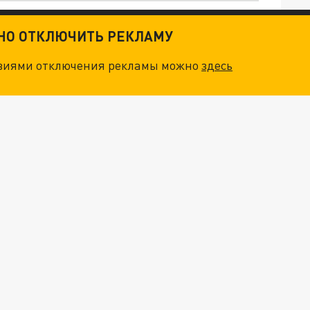
. НО БЕДЫ ДЛЯ МАЛЫШЕЙ НЕ ЗАКОНЧИЛИСЬ
ТНО ОТКЛЮЧИТЬ РЕКЛАМУ
НОВОЕ МАСШТАБНЕЙШЕЕ НАСТУПЛЕНИЕ. ТРИ УЛЬТИМАТУМА ЗЕЛЕНСКОГО ПУТИНУ. "ЛЬВОВ КИМА" ПОСТАВЯТ НА ПВО? ГЛОБАЛЬНЫЙ ПРОРЫВ ПОД ЗАПОРОЖЬЕМ
овиями отключения рекламы можно
здесь
О ИРАНСКОМУ СУДНУ НА КАСПИИ РАСКРЫТА