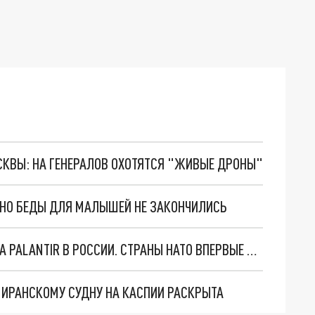
ОСКВЫ: НА ГЕНЕРАЛОВ ОХОТЯТСЯ "ЖИВЫЕ ДРОНЫ"
. НО БЕДЫ ДЛЯ МАЛЫШЕЙ НЕ ЗАКОНЧИЛИСЬ
"ОЧЕНЬ ПЛОХИЕ НОВОСТИ": БОЛЬШАЯ ОШИБКА PALANTIR В РОССИИ. СТРАНЫ НАТО ВПЕРВЫЕ ЗА СВО ОСТАНОВИЛИ ПОСТАВКИ ОРУЖИЯ. ВСУ ТЕРЯЮТ ПРИГРАНИЧЬЕ?
О ИРАНСКОМУ СУДНУ НА КАСПИИ РАСКРЫТА