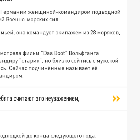
 в Германии женщиной-командиром подводной
ей Военно-морских сил.
семьей, она командует экипажем из 28 моряков,
мотрела фильм "Das Boot" Вольфганга
ндиру "старик", но близко сойтись с мужской
ось. Сейчас подчинённые называет её
мандиром.
Ребята считают это неуважением,
подлодкой до конца следующего года.