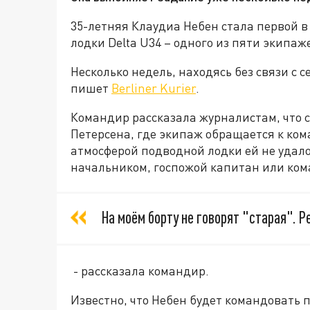
35-летняя Клаудиа Небен стала первой
лодки Delta U34 – одного из пяти экипаж
Несколько недель, находясь без связи с 
пишет
Berliner Kurier
.
Командир рассказала журналистам, что с
Петерсена, где экипаж обращается к кома
атмосферой подводной лодки ей не удал
начальником, госпожой капитан или ко
На моём борту не говорят "старая". 
- рассказала командир.
Известно, что Небен будет командовать 