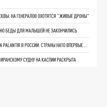
ОСКВЫ: НА ГЕНЕРАЛОВ ОХОТЯТСЯ "ЖИВЫЕ ДРОНЫ"
. НО БЕДЫ ДЛЯ МАЛЫШЕЙ НЕ ЗАКОНЧИЛИСЬ
"ОЧЕНЬ ПЛОХИЕ НОВОСТИ": БОЛЬШАЯ ОШИБКА PALANTIR В РОССИИ. СТРАНЫ НАТО ВПЕРВЫЕ ЗА СВО ОСТАНОВИЛИ ПОСТАВКИ ОРУЖИЯ. ВСУ ТЕРЯЮТ ПРИГРАНИЧЬЕ?
О ИРАНСКОМУ СУДНУ НА КАСПИИ РАСКРЫТА