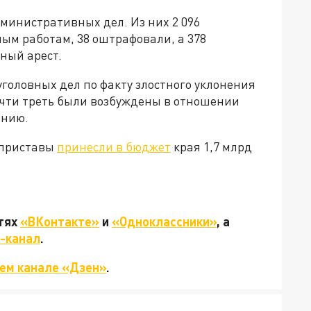
дминистративных дел. Из них 2 096
ым работам, 38 оштрафовали, а 378
ный арест.
 уголовных дел по факту злостного уклонения
очти треть были возбуждены в отношении
онию.
 приставы
принесли в бюджет
края 1,7 млрд
етях
«ВКонтакте»
и
«Одноклассники»
, а
-канал
.
ем канале «Дзен»
.